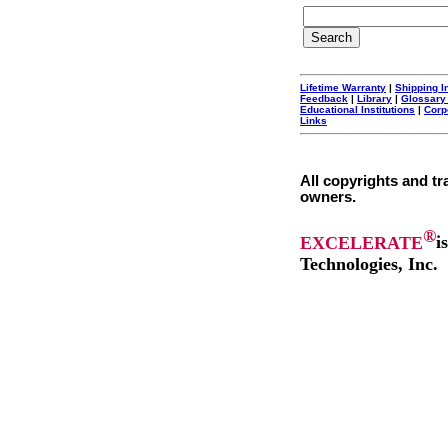
Lifetime Warranty
|
Shipping I
Feedback
|
Library
|
Glossary
Educational Institutions
|
Corp
Links
All copyrights and tr
owners.
®
EXCELERATE
i
Technologies, Inc.