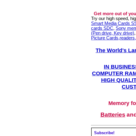
Get more out of you
Try our high speed, h
Smart Media Cards 
cards SDC
,
Sony mem
(Pen drive, Key drive)
Picture Cards,readers
The World's La
IN BUSINES
COMPUTER RAM
HIGH QUALIT
CUST
Memory fo
Batteries
an
Subscribe!