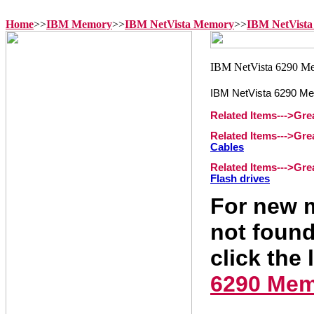
Home
>>
IBM Memory
>>
IBM NetVista Memory
>>
IBM NetVista
IBM NetVista 6290 M
Related Items--->Gr
Related Items--->Gr
Cables
Related Items--->Gr
Flash drives
For new m
not found
click the 
6290 Me