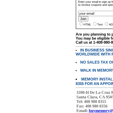
Enter your email to sign up fo
to receive coupons and speci
HTML
Text
AO
Are you planning to
You may be eligible f
Call us at 1-408-980-
IN BUSINESS SI
WORLDWIDE WITH P
NO SALES TAX O
WALK IN MEMOR
MEMORY INSTALL
8355 FOR AN APPOI
3390-H De La Cruz 
Santa Clara, CA 950
Tel: 408 980 8355
Fax: 408 980 8356
Email:
buymemory@