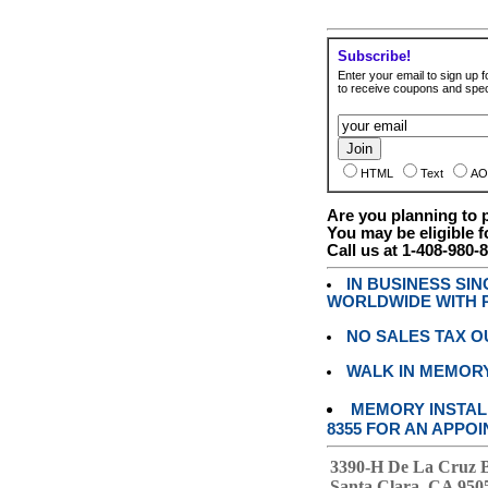
Subscribe!
Enter your email to sign up fo
to receive coupons and speci
HTML
Text
AO
Are you planning to
You may be eligible f
Call us at 1-408-980-
IN BUSINESS SI
WORLDWIDE WITH P
NO SALES TAX O
WALK IN MEMOR
MEMORY INSTALL
8355 FOR AN APPOI
3390-H De La Cruz 
Santa Clara, CA 950