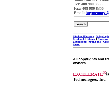
Tel: 408 980 8355
Fax: 408 980 8356
Email:
buymemory@
Lifetime Warranty
|
Shipping I
Feedback
|
Library
|
Glossary
Educational Institutions
|
Corp
Links
All copyrights and tr
owners.
®
EXCELERATE
i
Technologies, Inc.