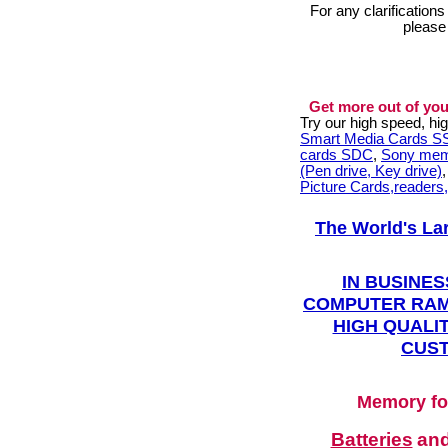
For any clarification
please
Get more out of you
Try our high speed, h
Smart Media Cards 
cards SDC
,
Sony mem
(Pen drive, Key drive)
Picture Cards,readers
The World's La
IN BUSINES
COMPUTER RAM
HIGH QUALIT
CUST
Memory fo
Batteries
an